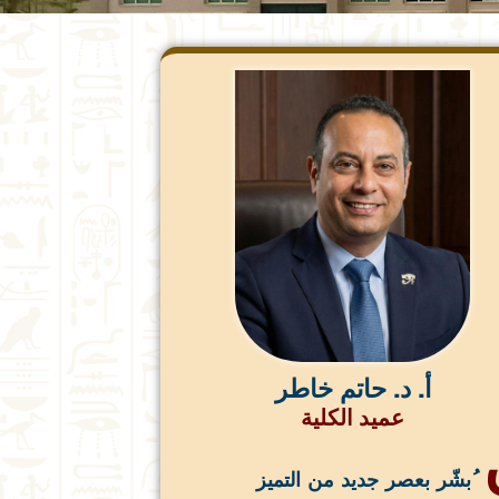
أ. د. حاتم خاطر
عميد الكلية
ُبشّر بعصر جديد من التميز