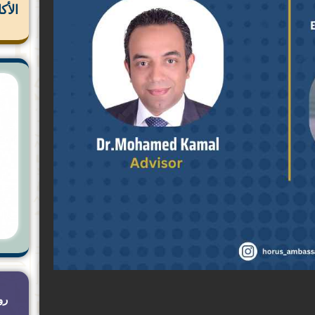
الأك
رو