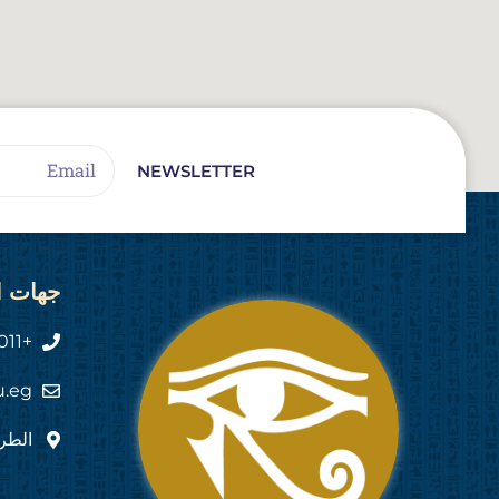
Email
NEWSLETTER
جهات ا
+2011 444 555 82
u.eg
الطري