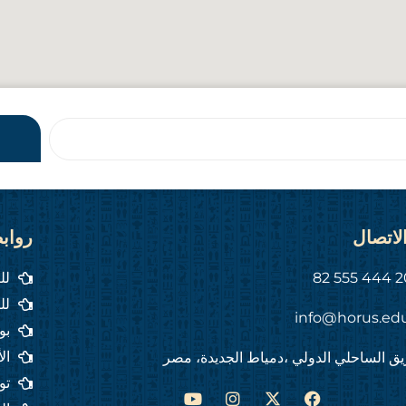
لاتصال
رواب
لل
لل
info@horus.ed
بو
ال
ق الساحلي الدولي ،دمياط الجديدة، مصر
تو
Y
I
F