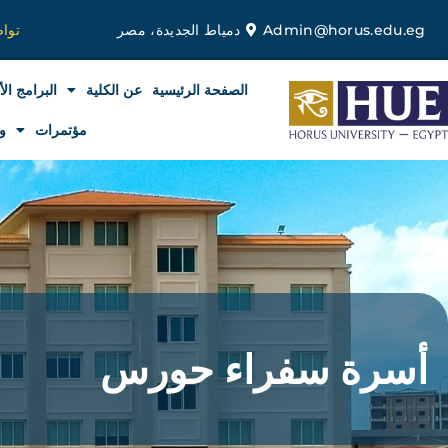
خطي
Admin@horus.edu.eg
دمياط الجديدة، مصر
توا
لى
لمحتوى
الصفحة الرئيسية
عن الكلية
البرامج الأ
مؤتمرات
و
أسرة سفراء حورس