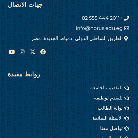
جهات الاتصال
+2011 444 555 82
info@horus.edu.eg
الطريق الساحلي الدولي ،دمياط الجديدة، مصر
Y
I
F
o
n
a
u
s
c
t
t
e
u
a
b
روابط مفيدة
b
g
o
e
r
o
للتقديم بالجامعة
a
k
m
للتقدم لوظيفة
بوابة الطالب
الأسئلة الشائعة
تواصل معنا