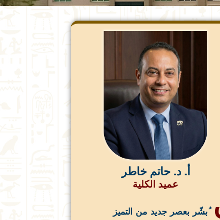
أ. د. حاتم خاطر
عميد الكلية
ُبشّر بعصر جديد من التميز