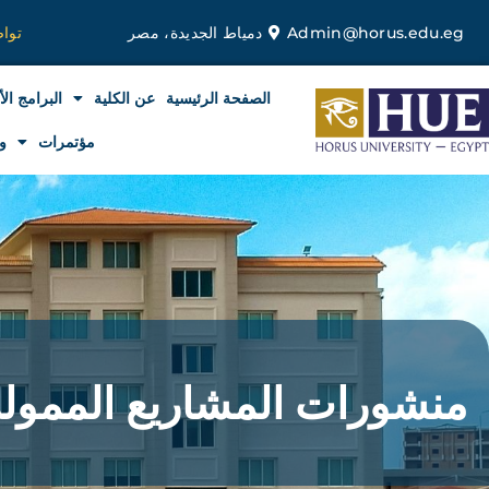
خطي
Admin@horus.edu.eg
دمياط الجديدة، مصر
توا
لى
لمحتوى
الصفحة الرئيسية
عن الكلية
البرامج الأ
مؤتمرات
و
منشورات المشاريع الممولة