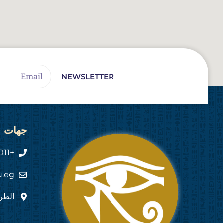
Email
NEWSLETTER
جهات ا
+2011 444 555 82
u.eg
الطري