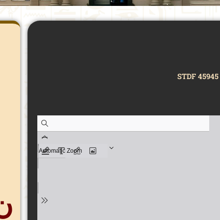
STDF 45945 
ن