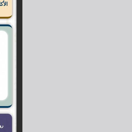
الأك
رو