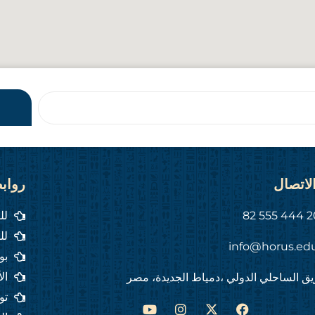
لاتصال
رواب
لل
لل
info@horus.ed
بو
ال
ق الساحلي الدولي ،دمياط الجديدة، مصر
تو
Y
I
F