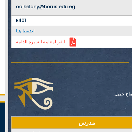
oalkelany@horus.edu.eg
E401
اضغط هنا
انقر لمعاينة السيرة الذاتية
ماح جميل
مدرس