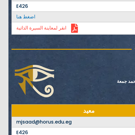
E426
اضغط هنا
انقر لمعاينة السيرة الذاتية
حمد جمعة
معيد
mjsaad@horus.edu.eg
E426