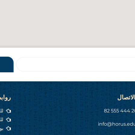
لاتصال
رواب
لل
لل
info@horus.ed
بو