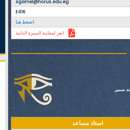
sgamel@horus.edu.eg
E416
اضغط هنا
انقر لمعاينة السيرة الذاتية
ند سمير
استاذ مساعد