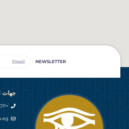
Email
NEWSLETTER
جهات ا
+2011 444 555 82
u.eg