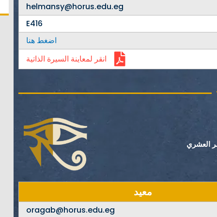
helmansy@horus.edu.eg
E416
اضغط هنا
انقر لمعاينة السيرة الذاتية
ر العشري
معيد
oragab@horus.edu.eg