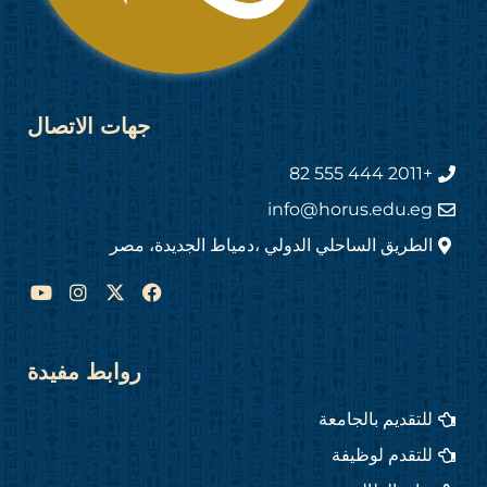
جهات الاتصال
+2011 444 555 82
info@horus.edu.eg
الطريق الساحلي الدولي ،دمياط الجديدة، مصر
Y
I
F
o
n
a
u
s
c
t
t
e
u
a
b
روابط مفيدة
b
g
o
e
r
o
للتقديم بالجامعة
a
k
m
للتقدم لوظيفة