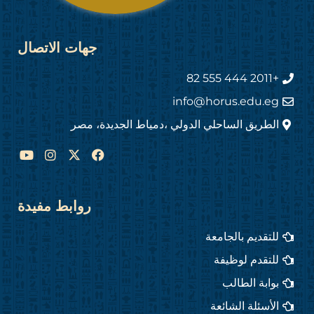
جهات الاتصال
+2011 444 555 82
info@horus.edu.eg
الطريق الساحلي الدولي ،دمياط الجديدة، مصر
Y
I
F
o
n
a
u
s
c
t
t
e
u
a
b
روابط مفيدة
b
g
o
e
r
o
للتقديم بالجامعة
a
k
m
للتقدم لوظيفة
بوابة الطالب
الأسئلة الشائعة