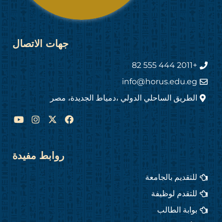
جهات الاتصال
+2011 444 555 82
info@horus.edu.eg
الطريق الساحلي الدولي ،دمياط الجديدة، مصر
Y
I
F
o
n
a
u
s
c
t
t
e
u
a
b
روابط مفيدة
b
g
o
e
r
o
للتقديم بالجامعة
a
k
m
للتقدم لوظيفة
بوابة الطالب