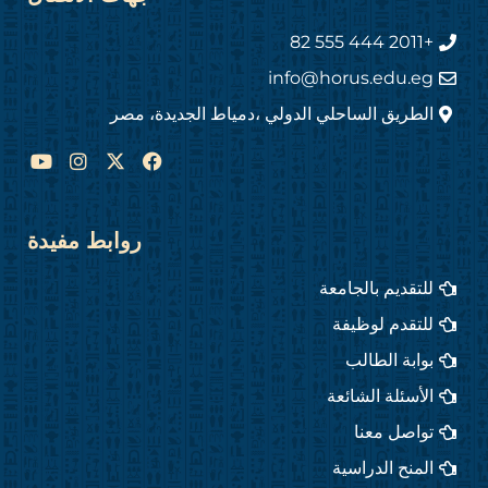
+2011 444 555 82
info@horus.edu.eg
الطريق الساحلي الدولي ،دمياط الجديدة، مصر
Y
I
F
o
n
a
u
s
c
t
t
e
u
a
b
روابط مفيدة
b
g
o
e
r
o
للتقديم بالجامعة
a
k
m
للتقدم لوظيفة
بوابة الطالب
الأسئلة الشائعة
تواصل معنا
المنح الدراسية