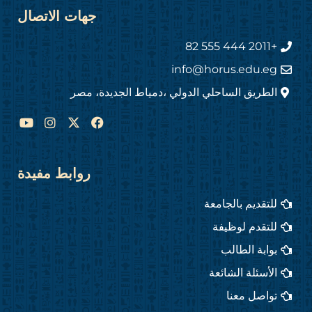
جهات الاتصال
+2011 444 555 82
info@horus.edu.eg
الطريق الساحلي الدولي ،دمياط الجديدة، مصر
Y
I
F
o
n
a
u
s
c
t
t
e
u
a
b
روابط مفيدة
b
g
o
e
r
o
للتقديم بالجامعة
a
k
m
للتقدم لوظيفة
بوابة الطالب
الأسئلة الشائعة
تواصل معنا