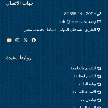
جهات الاتصال
+2011 444 555 82
info@horus.edu.eg
الطريق الساحلي الدولي ،دمياط الجديدة، مصر
Y
I
F
o
n
a
u
s
c
t
t
e
u
a
b
روابط مفيدة
b
g
o
e
r
o
للتقديم بالجامعة
a
k
m
للتقدم لوظيفة
بوابة الطالب
الأسئلة الشائعة
تواصل معنا
المنح الدراسية