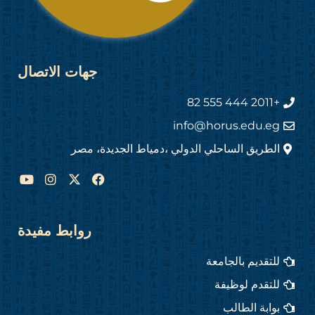
جهات الاتصال
+2011 444 555 82
info@horus.edu.eg
الطريق الساحلي الدولي ،دمياط الجديدة، مصر
Y
I
F
o
n
a
u
s
c
t
t
e
u
a
b
روابط مفيدة
b
g
o
e
r
o
للتقديم بالجامعة
a
k
m
للتقدم لوظيفة
بوابة الطالب