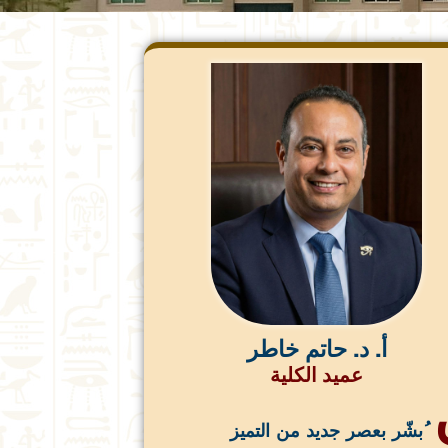
أ. د. حاتم خاطر
عميد الكلية
ُبشّر بعصر جديد من التميز