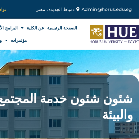
خطي
Admin@horus.edu.eg
دمياط الجديدة، مصر
توا
لى
لمحتوى
الصفحة الرئيسية
عن الكلية
البرامج الأ
مؤتمرات
و
شئون شئون خدمة المجتمع
والبيئة