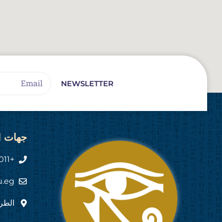
Email
NEWSLETTER
جهات ا
+2011 444 555 82
u.eg
الطري