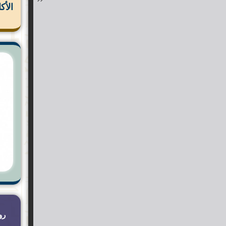
الأك
رو