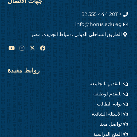
جهات الاتصال
+2011 444 555 82
info@horus.edu.eg
الطريق الساحلي الدولي ،دمياط الجديدة، مصر
Y
I
F
o
n
a
u
s
c
t
t
e
u
a
b
روابط مفيدة
b
g
o
e
r
o
للتقديم بالجامعة
a
k
m
للتقدم لوظيفة
بوابة الطالب
الأسئلة الشائعة
تواصل معنا
المنح الدراسية