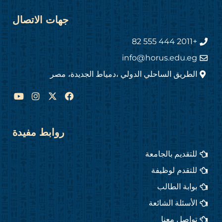
جهات الاتصال
+2011 444 555 82
info@horus.edu.eg
الطريق الساحلي الدولي ،دمياط الجديدة، مصر
Y
I
F
o
n
a
u
s
c
t
t
e
u
a
b
روابط مفيدة
b
g
o
e
r
o
للتقديم بالجامعة
a
k
m
للتقدم لوظيفة
بوابة الطالب
الأسئلة الشائعة
تواصل معنا