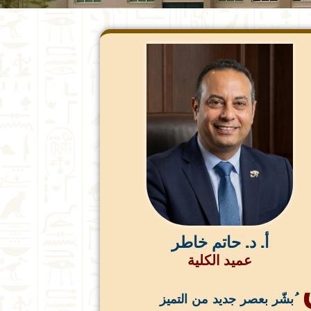
أ. د. حاتم خاطر
عميد الكلية
ُبشّر بعصر جديد من التميز