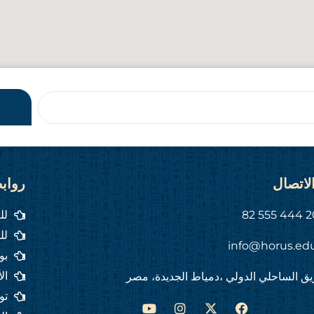
لاتصال
رواب
لل
لل
info@horus.ed
بو
ال
ق الساحلي الدولي ،دمياط الجديدة، مصر
تو
Y
I
F