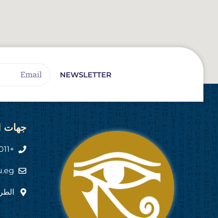
Email
NEWSLETTER
جهات ا
+2011 444 555 82
u.eg
الطري