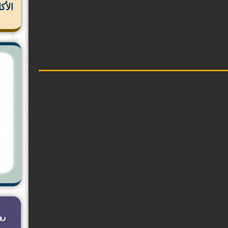
الأك
رو