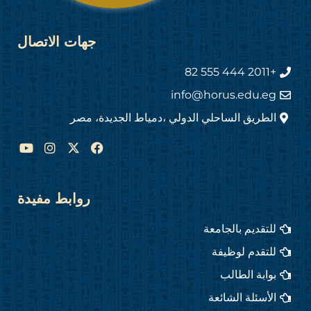
جهات الاتصال
+2011 444 555 82
info@horus.edu.eg
الطريق الساحلي الدولي ،دمياط الجديدة، مصر
Y
I
F
o
n
a
u
s
c
t
t
e
u
a
b
روابط مفيدة
b
g
o
e
r
o
للتقديم بالجامعة
a
k
m
للتقدم لوظيفة
بوابة الطالب
الأسئلة الشائعة