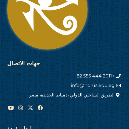
جهات الاتصال
+2011 444 555 82
info@horus.edu.eg
الطريق الساحلي الدولي ،دمياط الجديدة، مصر
Y
I
F
o
n
a
u
s
c
t
t
e
u
a
b
روابط مفيدة