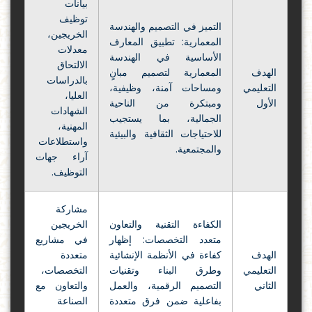
بيانات
توظيف
التميز في التصميم والهندسة
الخريجين،
المعمارية: تطبيق المعارف
معدلات
الأساسية في الهندسة
الالتحاق
الهدف
المعمارية لتصميم مبانٍ
بالدراسات
التعليمي
ومساحات آمنة، وظيفية،
العليا،
الأول
ومبتكرة من الناحية
الشهادات
الجمالية، بما يستجيب
المهنية،
للاحتياجات الثقافية والبيئية
واستطلاعات
والمجتمعية.
آراء جهات
التوظيف.
مشاركة
الكفاءة التقنية والتعاون
الخريجين
متعدد التخصصات: إظهار
في مشاريع
الهدف
كفاءة في الأنظمة الإنشائية
متعددة
التعليمي
وطرق البناء وتقنيات
التخصصات،
الثاني
التصميم الرقمية، والعمل
والتعاون مع
بفاعلية ضمن فرق متعددة
الصناعة