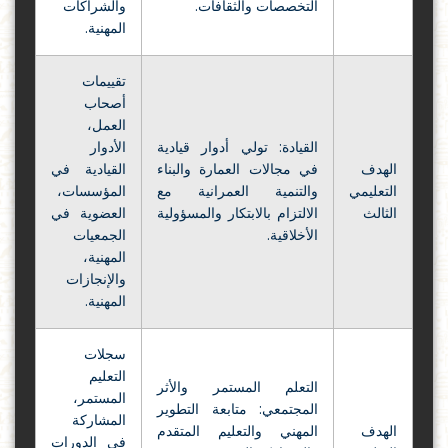
التخصصات والثقافات.
والشراكات
المهنية.
تقييمات
أصحاب
العمل،
القيادة: تولي أدوار قيادية
الأدوار
الهدف
في مجالات العمارة والبناء
القيادية في
التعليمي
والتنمية العمرانية مع
المؤسسات،
الثالث
الالتزام بالابتكار والمسؤولية
العضوية في
الأخلاقية.
الجمعيات
المهنية،
والإنجازات
المهنية.
سجلات
التعليم
التعلم المستمر والأثر
المستمر،
المجتمعي: متابعة التطوير
المشاركة
الهدف
المهني والتعليم المتقدم
في الدورات