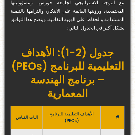
مع التوجه الاستراتيجي لجامعة حورس، ومسؤوليتها
المجتمعية، ورؤيتها القائمة على الابتكار، والتزامها بالتنمية
المستدامة والحفاظ على الهوية الثقافية. ويتضح هذا التوافق
بشكل أكبر في الجدول التالي:
جدول (2-1): الأهداف
التعليمية للبرنامج (PEOs)
– برنامج الهندسة
المعمارية
الأهداف التعليمية للبرنامج
#
آليات القياس
(PEOs)