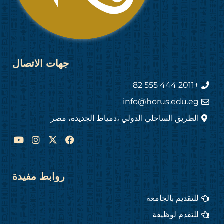
جهات الاتصال
+2011 444 555 82
info@horus.edu.eg
الطريق الساحلي الدولي ،دمياط الجديدة، مصر
Y
I
F
o
n
a
u
s
c
t
t
e
u
a
b
روابط مفيدة
b
g
o
e
r
o
للتقديم بالجامعة
a
k
m
للتقدم لوظيفة