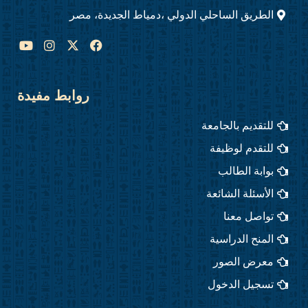
الطريق الساحلي الدولي ،دمياط الجديدة، مصر
Y
I
F
o
n
a
u
s
c
t
t
e
u
a
b
روابط مفيدة
b
g
o
e
r
o
للتقديم بالجامعة
a
k
m
للتقدم لوظيفة
بوابة الطالب
الأسئلة الشائعة
تواصل معنا
المنح الدراسية
معرض الصور
تسجيل الدخول