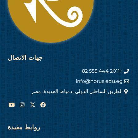
جهات الاتصال
+2011 444 555 82
info@horus.edu.eg
الطريق الساحلي الدولي ،دمياط الجديدة، مصر
Y
I
F
o
n
a
u
s
c
t
t
e
u
a
b
روابط مفيدة
b
g
o
e
r
o