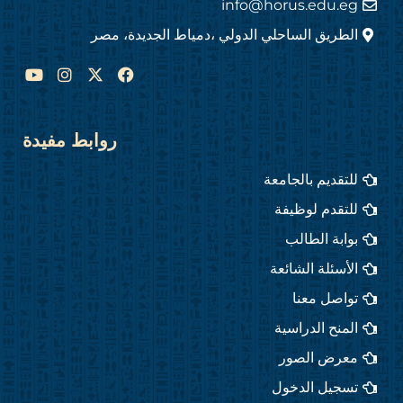
info@horus.edu.eg
الطريق الساحلي الدولي ،دمياط الجديدة، مصر
Y
I
F
o
n
a
u
s
c
t
t
e
u
a
b
روابط مفيدة
b
g
o
e
r
o
للتقديم بالجامعة
a
k
m
للتقدم لوظيفة
بوابة الطالب
الأسئلة الشائعة
تواصل معنا
المنح الدراسية
معرض الصور
تسجيل الدخول