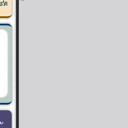
الأك
رو