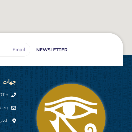
Email
NEWSLETTER
جهات ا
+2011 444 555 82
u.eg
الطري