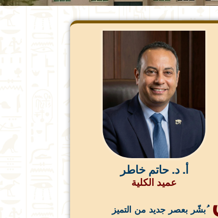
أ. د. حاتم خاطر
عميد الكلية
ُبشّر بعصر جديد من التميز