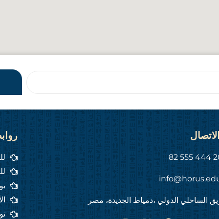
لاتصال
رواب
لل
لل
info@horus.ed
بو
ال
ق الساحلي الدولي ،دمياط الجديدة، مصر
تو