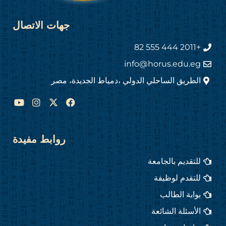
جهات الاتصال
+2011 444 555 82
info@horus.edu.eg
الطريق الساحلي الدولي ،دمياط الجديدة، مصر
Y
I
F
o
n
a
u
s
c
t
t
e
u
a
b
روابط مفيدة
b
g
o
e
r
o
للتقديم بالجامعة
a
k
m
للتقدم لوظيفة
بوابة الطالب
الأسئلة الشائعة