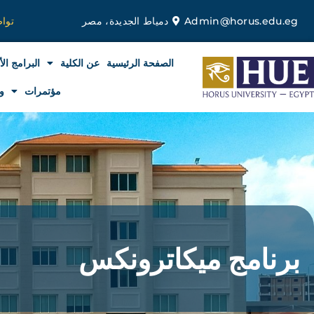
خطي
Admin@horus.edu.eg
دمياط الجديدة، مصر
توا
لى
لمحتوى
الصفحة الرئيسية
عن الكلية
البرامج الأ
مؤتمرات
و
برنامج ميكاترونكس