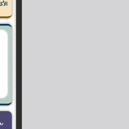
الأك
رو