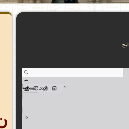
امج
ن