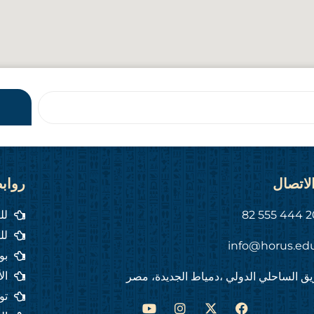
لاتصال
رواب
لل
لل
info@horus.ed
بو
ال
ق الساحلي الدولي ،دمياط الجديدة، مصر
تو
Y
I
F