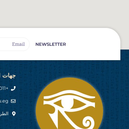
Email
NEWSLETTER
جهات ا
+2011 444 555 82
u.eg
الطري