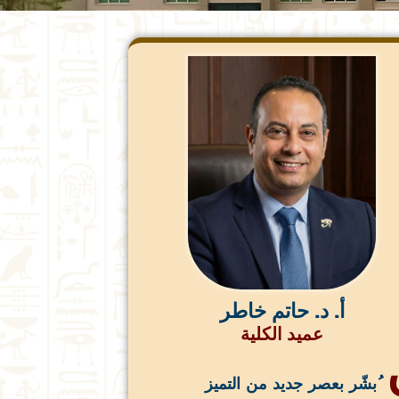
أ. د. حاتم خاطر
عميد الكلية
ُبشّر بعصر جديد من التميز