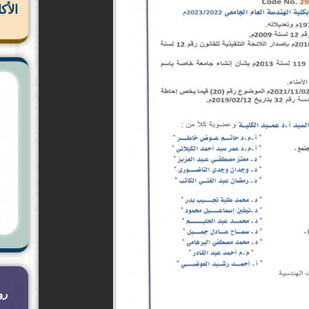
الأك
رو