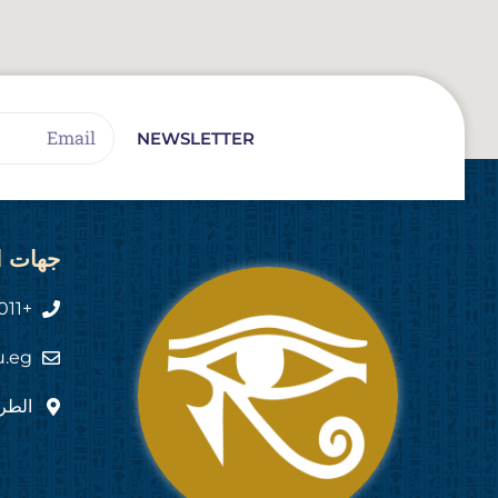
Email
NEWSLETTER
جهات ا
+2011 444 555 82
u.eg
الطري