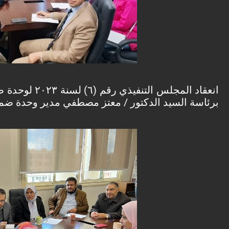
انعقاد المجلس التنفيذي رقم (٦) لسنة ٢٠٢٣ لوحدة ضمان الجودة يوم الاثنين الموافق ٢٦/١٢/٢٠٢٢
برئاسة السيد الدكتور / معتز مصطفي مدير وحدة ضما