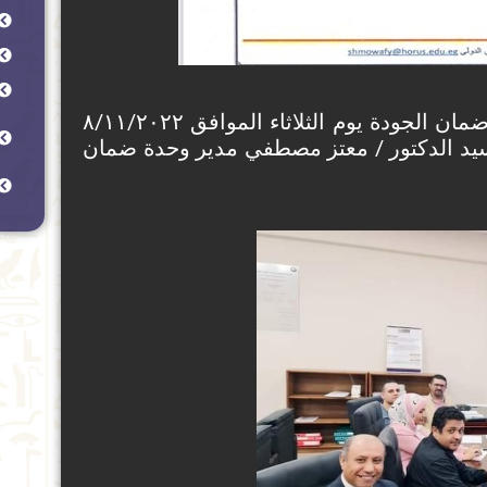
انعقاد المجلس التنفيذي رقم (٥) لسنة ٢٠٢٣ لوحدة ضمان الجودة يوم الثلاثاء الموافق ٨/١١/٢٠٢٢
يد الدكتور / معتز مصطفي مدير وحدة ضمان