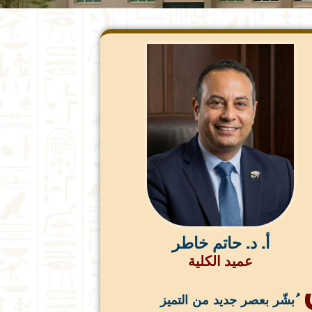
أ. د. حاتم خاطر
عميد الكلية
ُبشّر بعصر جديد من التميز