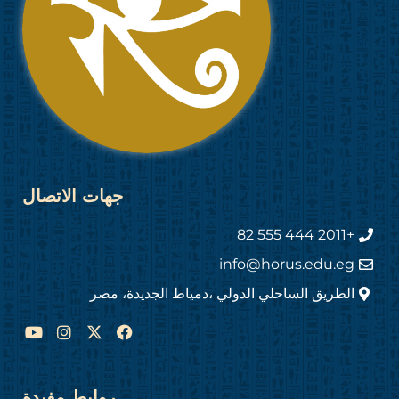
جهات الاتصال
+2011 444 555 82
info@horus.edu.eg
الطريق الساحلي الدولي ،دمياط الجديدة، مصر
Y
I
F
o
n
a
u
s
c
t
t
e
u
a
b
روابط مفيدة