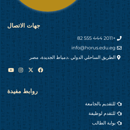
جهات الاتصال
+2011 444 555 82
info@horus.edu.eg
الطريق الساحلي الدولي ،دمياط الجديدة، مصر
Y
I
F
o
n
a
u
s
c
t
t
e
u
a
b
روابط مفيدة
b
g
o
e
r
o
للتقديم بالجامعة
a
k
m
للتقدم لوظيفة
بوابة الطالب