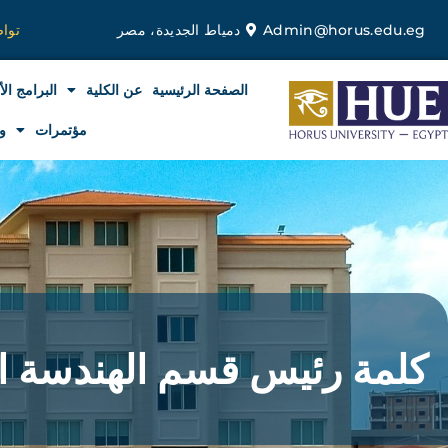
خطي
Admin@horus.edu.eg
دمياط الجديدة، مصر
توا
لى
لمحتوى
الصفحة الرئيسية
عن الكلية
البرامج الأ
مؤتمرات
و
كلمة رئيس قسم الهندسة ال