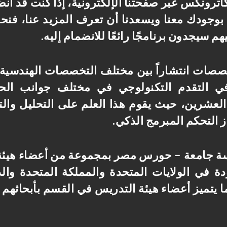
ترونكس عبر صفحتنا الإلكترونية
،
إذا كنت قد انض
بوجودك معنا ويسعدنا أن تعرف المزيد عنا
،
فنحن
م سيجدون برنامجًا رائعًا للانضمام إليه
.
صصات انتشاراً بين مختلف التخصصات الهندسية و
في التقدم التكنولوجي في مختلف جوانب الحي
لعشرين، حيث يقوم هذا العلم على التحليل والت
از التحكم المبرمج الذكي
.
سة جامعة
–
حورس مصر بمجموعة من أعضاء هيئة ا
 في الولايات المتحدة والمملكة المتحدة والد
 يتميز أعضاء هيئة التدريس في القسم بأبحاثهم