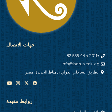
جهات الاتصال
+2011 444 555 82
info@horus.edu.eg
الطريق الساحلي الدولي ،دمياط الجديدة، مصر
Y
I
F
o
n
a
u
s
c
t
t
e
u
a
b
روابط مفيدة
b
g
o
e
r
o