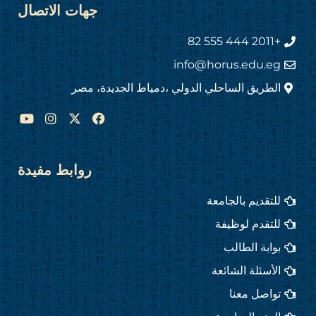
جهات الاتصال
+2011 444 555 82
info@horus.edu.eg
الطريق الساحلي الدولي ،دمياط الجديدة، مصر
Y
I
F
o
n
a
u
s
c
t
t
e
u
a
b
روابط مفيدة
b
g
o
e
r
o
للتقديم بالجامعة
a
k
m
للتقدم لوظيفة
بوابة الطالب
الأسئلة الشائعة
تواصل معنا