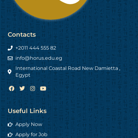
Contacts
+2011 444 555 82
info@horus.edu.eg
International Coastal Road New Damietta ,
Egypt
F
T
I
Y
a
w
n
o
c
i
s
u
e
t
t
t
b
t
a
u
Useful Links
o
e
g
b
o
r
r
e
Apply Now
k
a
m
Apply for Job