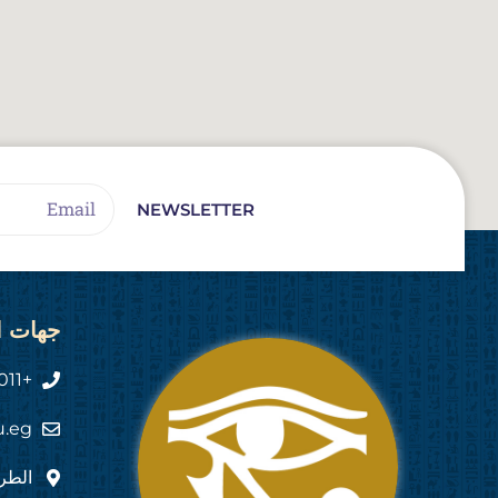
Email
NEWSLETTER
جهات ا
+2011 444 555 82
u.eg
الطري