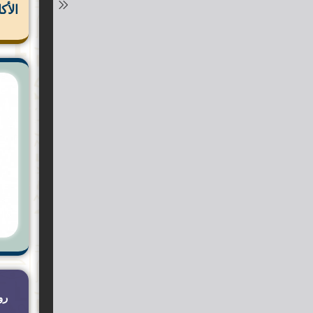
الأك
رو