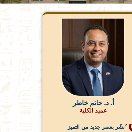
أ. د. حاتم خاطر
عميد الكلية
ُبشّر بعصر جديد من التميز