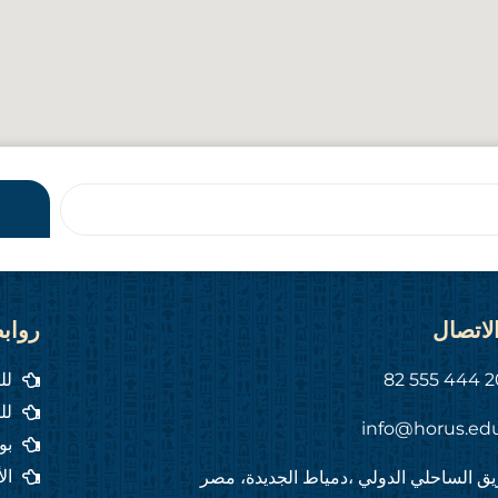
لاتصال
رواب
لل
لل
info@horus.ed
بو
ال
ق الساحلي الدولي ،دمياط الجديدة، مصر