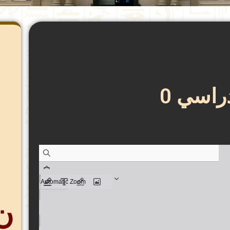
راسي 0
ن