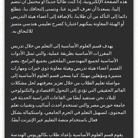
هذه الصفحة الإلكترونية
،
إذا كنت طالبًا جديدًا أو محتمل
أن تنضم
إلينا، يسعدنا أن تعرف المزيد عنا، ونتمنى
إلتحاقك بنا
،
نتطلع
دائما إلى التأكد من أن طلابنا، بالإضافة إلى أعضاء هيئة التدريس
أو الهيئة المعاونة يمكنهم اعتبارنا
كصرح تعليمي هندسي متميز
للالتحاق به
.
يهدف قسم العلوم الأساسية إلى التعلم من خلال تدريس
المقررات الأساسية بطريقة عملية، والتي تمثل الأدوات
الأساسية لجميع المهندسين الملحقين بجميع البرامج
،
يضم
القسم
أعضاء هيئة تدريس وهيئة معاونة
ذوي خبرات
ومهارات
متميزة ومؤهلين مهنيًا
،
كما
يسعى قسم العلوم الأساسية إلى
مواصلة تعليم الطلاب من خلال تعزيز معرفتهم لحل مشكلات
العالم الحقيقي التي تؤدي إلى التحول الاقتصادي والتكنولوجي
للبلاد
،
نحن نستفيد أيضًا من
القاعات الدراسية الحديثة في
جامعة حورس مصر والتي تستخدم أحدث أساليب وتقنيات تعلم
المحتوى، لتسهيل التعلم في الحرم الجامعي، واستكماله بشكل
فعال باستخدام منصة التعليم عبر الإنترنت أيضًا.
يقوم قسم العلوم الأساسية بإعداد طلاب بكالوريوس الهندسة