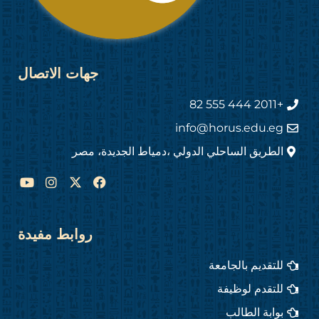
جهات الاتصال
+2011 444 555 82
info@horus.edu.eg
الطريق الساحلي الدولي ،دمياط الجديدة، مصر
Y
I
F
o
n
a
u
s
c
t
t
e
u
a
b
روابط مفيدة
b
g
o
e
r
o
للتقديم بالجامعة
a
k
m
للتقدم لوظيفة
بوابة الطالب