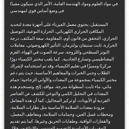
في مواد العلوم ومواد الهندسة العامة، الأمر الذي سيكون مفيدًا
في وضع أساس قوي لمهندسي
المستقبل
،
يحتوي
معمل الفيزياء على أجهزة معدة لتحديد
المكافئ الحراري الكهربائي، الحرارة النوعية، التوصيل
الحراري، التحقق من قانون أوم، المقاومة، سعة المكثف، درجة
الحرارة، ثابت ستيفان بولتزمان، التأثير الكهروضوئي، معاملات
التوتر السطحي واللزوجة، سرعة الصوت في الهواء، العزم
المغناطيسي وتسارع الجاذبية
،
كما يلعب مختبر الكيمياء دورًا
مركزيًا ومميزًا في تعليم الكيمياء
،
وقد تم استخدامه لإشراك
الطلاب
وجني الخبرات والمفاهيم الأساسية
،
حيث يتم دعم
مختبر الكيمياء بمجموعة من المعدات والأواني الزجاجية
؛
حمام
مائي، ماء ثابت، أسطوانة مدرجة، مواقد، إلخ. وتستخدم هذه
المعدات في التحليل الكمي
والنوعي للكشف عن العناصر
الفردية أو الأيونات، أو تركيز المحاليل
،
كما أن
هذه المعامل
مزودة بمعدات السلامة الأساسية مثل نظارات السلامة،
ومحطات غسل العين، وحمامات السلامة، ومعاطف المعمل،
والقفازات الواقية، وطفايات الحريق وغيرها، كما يتم تقديم
المقررات الأساسية للتصميم الهندسي والإنتاج من خلال